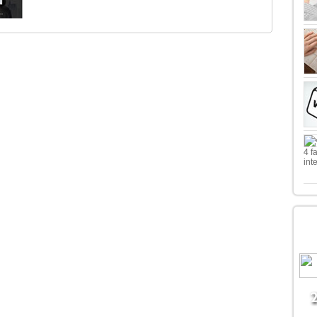
4 f
int
LE
B