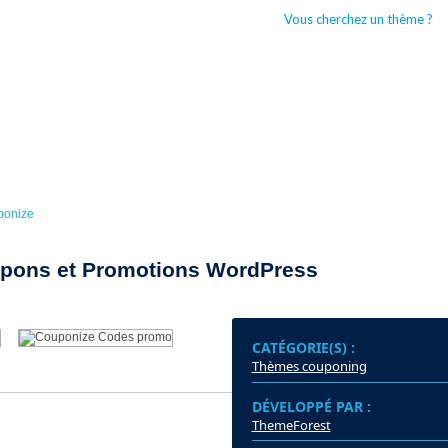
Vous cherchez un thème ?
CCUEIL
BOUTIQUES WORDPRESS
TYPES DE THÈMES WORDPRESS
ponize
pons et Promotions WordPress
CATÉGORIE(S) :
Thèmes couponing
DÉVELOPPÉ PAR :
DER
ThemeForest