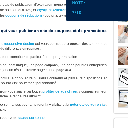
NOTE :
ar date de publication, d’expiration, nombre de commentaires, etc.)
e notation et d’avis) et
Wysija newsletters
7/10
 les
coupons de réductions
(boutons, texte, texte encadré etc.)
qui veux publier un site de coupons et de promotions
nt responsive design
qui vous permet de proposer des coupons et
e différentes entreprises.
cune compétence particulière en programmation.
 blog, post unique, une page coupons, une page pour les entreprises
he, aucun résultat trouvé page et une page 404.
rira le choix entre plusieurs couleurs et plusieurs dispositions et
il pourra être hautement personnalisé.
rront vous suivre partout et
profiter de vos offres
, y compris sur leur
rne le rende très attractif.
onnalisés pour améliorer la visibilité et la
notoriété de votre site
,
ckr.
g pour votre
usage personnel
.
LE 