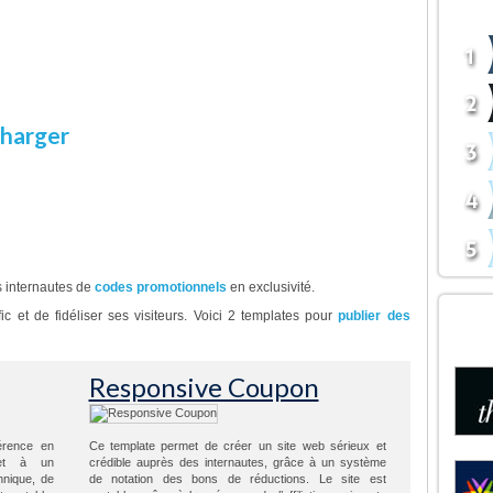
BOU
oi acheter ce thème ?
ur d’avance sur vos concurrents en rendant
vous fera gagner de nombreuses commissions
harger
Démonstration
gin de bons de réduction
es internautes de
codes promotionnels
en exclusivité.
DÉC
c et de fidéliser ses visiteurs. Voici 2 templates pour
publier des
BOU
Responsive Coupon
érence en
Ce template permet de créer un site web sérieux et
met à un
crédible auprès des internautes, grâce à un système
hnique, de
de notation des bons de réductions. Le site est