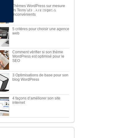
Thèmes WordPress sur mesure
Démonstration
vs Template : Avantages &
Inconvénients
5 critères pour choisir une agence
web
Comment vérifier si son thème
WordPress est optimisé pour le
SEO
3 Optimisations de base pour son
blog WordPress
4 façons d’améliorer son site
internet
TOP 5 DES MEILLEURES