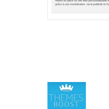
mettre en place un site web personnalisable e
grâce à une monétisation, via la publicité et l’aff
SÉLE
Clas
Dire
eSto
MyCu
Fox