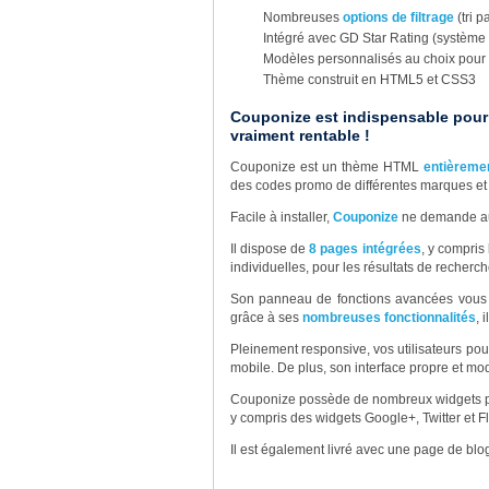
Nombreuses
options de filtrage
(tri p
Intégré avec GD Star Rating (système d
Modèles personnalisés au choix pour
Thème construit en HTML5 et CSS3
Couponize est indispensable pour 
vraiment rentable !
Couponize est un thème HTML
entièreme
des codes promo de différentes marques et d
Facile à installer,
Couponize
ne demande au
Il dispose de
8 pages intégrées
, y compris
individuelles, pour les résultats de recherc
Son panneau de fonctions avancées vous off
grâce à ses
nombreuses fonctionnalités
, 
Pleinement responsive, vos utilisateurs pou
mobile. De plus, son interface propre et mode
Couponize possède de nombreux widgets pers
y compris des widgets Google+, Twitter et Fli
Il est également livré avec une page de blo