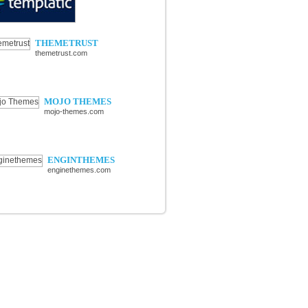
THEMETRUST
themetrust.com
MOJO THEMES
mojo-themes.com
ENGINTHEMES
enginethemes.com
RIES
s Wordpress
és thèmes premium Wordpress
, actuces & guides Wordpress
& extensions Wordpress