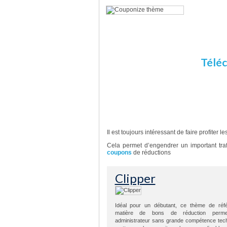
Pourqu
Couponize vous donnera une longue
votre site unique et lucratif et 
d’affiliation
Téléc
D’autres templates sans plu
Il est toujours intéressant de faire profiter l
Cela permet d’engendrer un important trafi
coupons
de réductions
Clipper
Idéal pour un débutant, ce thème de réf
matière de bons de réduction per
administrateur sans grande compétence tec