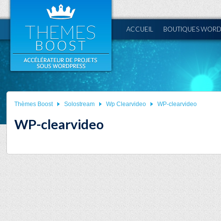
ACCUEIL
BOUTIQUES WORD
Thèmes Boost
Solostream
Wp Clearvideo
WP-clearvideo
WP-clearvideo