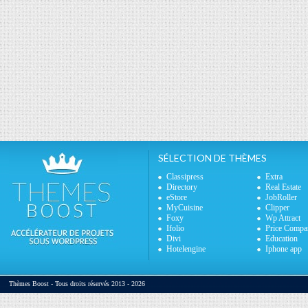
SÉLECTION DE THÈMES
Classipress
Extra
Directory
Real Estate
eStore
JobRoller
MyCuisine
Clipper
Foxy
Wp Attract
Ifolio
Price Compa
Divi
Education
Hotelengine
Iphone app
Thèmes Boost - Tous droits réservés 2013 - 2026