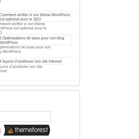
b
ment vérifier si son thème
dPress est optimisé pour le
O
ptimisations de base pour son
g WordPress
açons d’améliorer son site
ernet
 TOP 5 DES MEILLEURES
OUTIQUES WORDPRESS