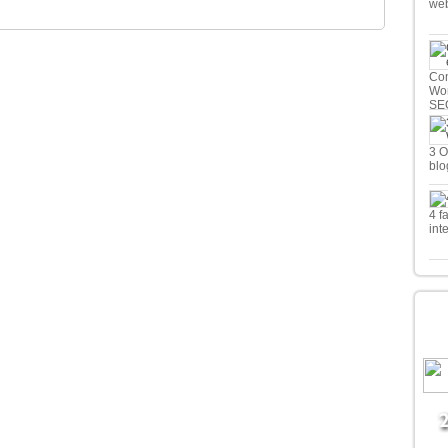
we
Com
Wor
SE
3 O
blo
4 f
int
LE
B