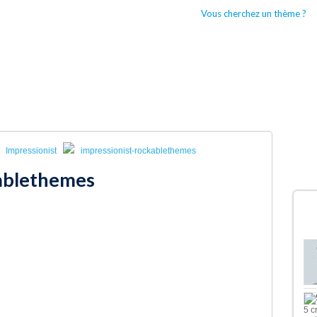
Vous cherchez un thème ?
CCUEIL
BOUTIQUES WORDPRESS
TYPES DE THÈMES WORDPRESS
Impressionist
impressionist-rockablethemes
kablethemes
D
5 c