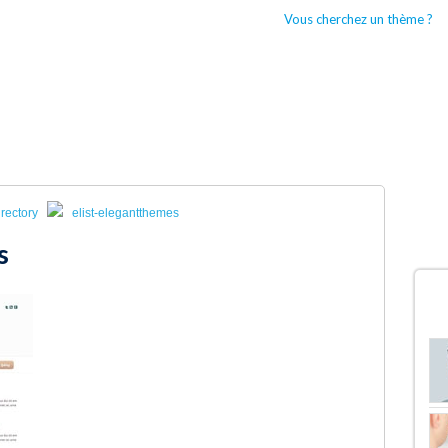
Vous cherchez un thème ?
CCUEIL
BOUTIQUES WORDPRESS
TYPES DE THÈMES WORDPRESS
rectory
elist-elegantthemes
s
D