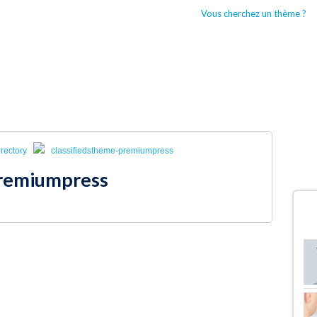
Vous cherchez un thème ?
CCUEIL
BOUTIQUES WORDPRESS
TYPES DE THÈMES WORDPRESS
rectory
classifiedstheme-premiumpress
premiumpress
D