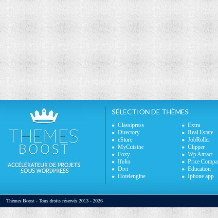
SÉLECTION DE THÈMES
Classipress
Extra
Directory
Real Estate
eStore
JobRoller
MyCuisine
Clipper
Foxy
Wp Attract
Ifolio
Price Compa
Divi
Education
Hotelengine
Iphone app
Thèmes Boost - Tous droits réservés 2013 - 2026