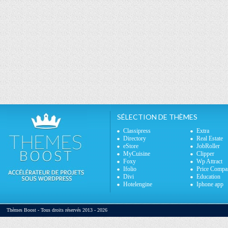
SÉLECTION DE THÈMES
Classipress
Extra
Directory
Real Estate
eStore
JobRoller
MyCuisine
Clipper
Foxy
Wp Attract
Ifolio
Price Compa
Divi
Education
Hotelengine
Iphone app
Thèmes Boost - Tous droits réservés 2013 - 2026