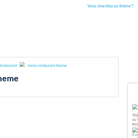
Vous cherchez un thème ?
CCUEIL
BOUTIQUES WORDPRESS
TYPES DE THÈMES WORDPRESS
Restaurant
menu-restaurant-theme
theme
D
Thè
vs 
Inc
5 c