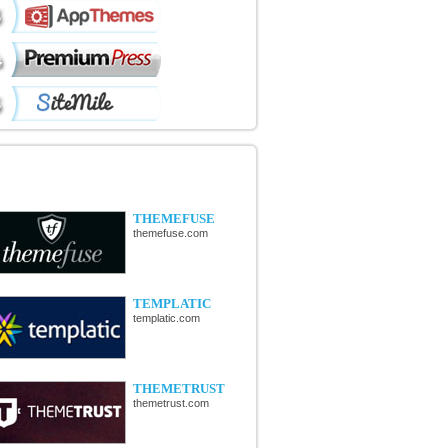
ÉCOUVERTE DE NOUVELLES
OUTIQUES
THEMEFUSE
themefuse.com
TEMPLATIC
templatic.com
THEMETRUST
themetrust.com