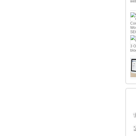
we
Com
Wor
SE
3 O
blo
LE
B