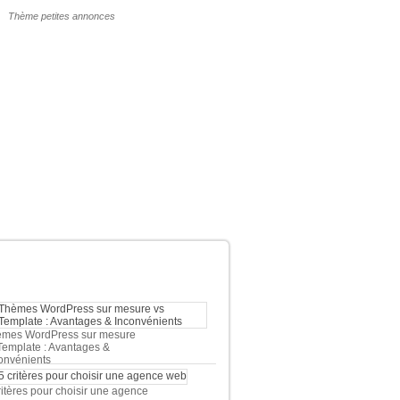
POURQUOI UN THÈME WP PAYANT ?
ERNIERS ARTICLES DU BLOG
mes WordPress sur mesure
Template : Avantages &
onvénients
ritères pour choisir une agence