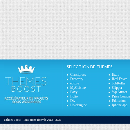
SÉLECTION DE THÈMES
Classipress
Extra
Directory
Real Estate
eStore
JobRoller
MyCuisine
Clipper
Foxy
Wp Attract
Ifolio
Price Compa
Divi
Education
Hotelengine
Iphone app
Thèmes Boost - Tous droits réservés 2013 - 2026