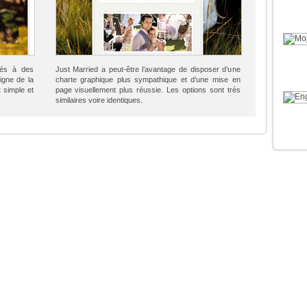
nés à des
Just Married a peut-être l’avantage de disposer d’une
igne de la
charte graphique plus sympathique et d’une mise en
t simple et
page visuellement plus réussie. Les options sont très
similaires voire identiques.
CATÉGORIES
Postline
Actualités Wordpress
ate
Teeshirt
Nouveautés thèmes premium Wordpress
er
AgentPress
Tutoriels, actuces & guides Wordpress
Impressionist
Plugins & extensions Wordpress
act
Morning
ompare
Trailer
Ressources & veilles Wordpress
on
Convertible
Hacks, fonctions & optimisations Wordpre
app
InReview
Conta