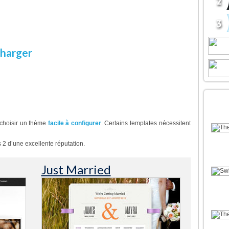
oi acheter ce thème ?
 thème est conçu pour les wedding planners,
agnent les mariés dans leur projet de mariage
er la cérémonie
harger
Démonstration
 du mariage
DÉC
BOU
 choisir un thème
facile à configurer
. Certains templates nécessitent
 2 d’une excellente réputation.
Just Married