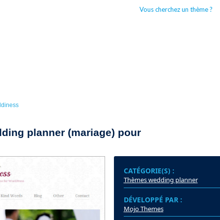
Vous cherchez un thème ?
CCUEIL
BOUTIQUES WORDPRESS
TYPES DE THÈMES WORDPRESS
diness
ing planner (mariage) pour
CATÉGORIE(S) :
Thèmes wedding planner
DÉVELOPPÉ PAR :
Mojo Themes