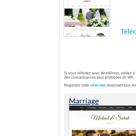
Pourqu
Weddiness
qui accomp
et organis
Téléc
D’autres templates autour
Si vous débutez avec WordPress, veillez à
des connaissances plus profondes de WP.
Regardez cette
sélection
disposant tous les
Marriage