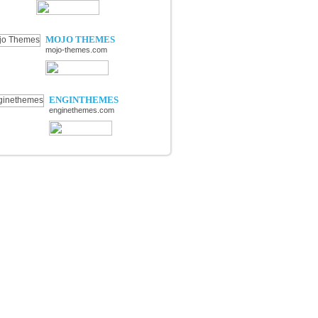
MOJO THEMES
mojo-themes.com
ENGINTHEMES
enginethemes.com
ss
ct
Conditions d'utilisation & Mentions légales
Edition : Yop