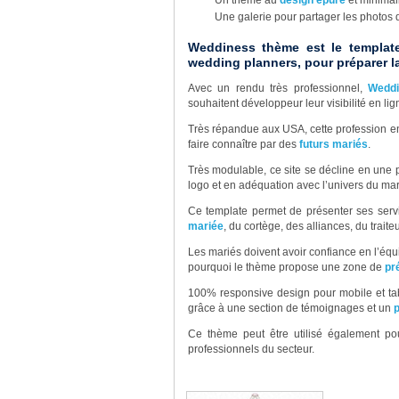
Une galerie pour partager les photos
Weddiness thème est le templat
wedding planners, pour préparer la
Avec un rendu très professionnel,
Wedd
souhaitent développeur leur visibilité en lig
Très répandue aux USA, cette profession en
faire connaître par des
futurs mariés
.
Très modulable, ce site se décline en une 
logo et en adéquation avec l’univers du mar
Ce template permet de présenter ses servic
mariée
, du cortège, des alliances, du trai
Les mariés doivent avoir confiance en l’équ
pourquoi le thème propose une zone de
pr
100% responsive design pour mobile et ta
grâce à une section de témoignages et un
p
Ce thème peut être utilisé également p
professionnels du secteur.