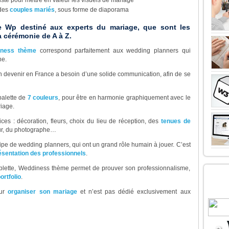
 des
couples mariés
, sous forme de diaporama
e Wp destiné aux experts du mariage, que sont les
 cérémonie de A à Z.
iness thème
correspond parfaitement aux wedding planners qui
ne.
 devenir en France a besoin d’une solide communication, afin de se
palette de
7 couleurs
, pour être en harmonie graphiquement avec le
iage.
es : décoration, fleurs, choix du lieu de réception, des
tenues de
teur, du photographe…
ipe de wedding planners, qui ont un grand rôle humain à jouer. C’est
ésentation des professionnels
.
blette, Weddiness thème permet de prouver son professionnalisme,
LE 
ortfolio
.
BOU
our
organiser son mariage
et n’est pas dédié exclusivement aux