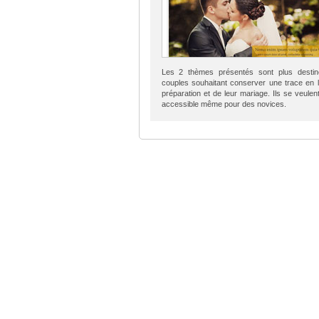
Les 2 thèmes présentés sont plus desti
couples souhaitant conserver une trace en l
préparation et de leur mariage. Ils se veulen
accessible même pour des novices.
SÉLECTION DE THÈMES
Classipress
Extra
Directory
Real Est
eStore
JobRoll
MyCuisine
Clipper
Foxy
Wp Attr
Ifolio
Price C
Divi
Educati
Hotelengine
Iphone 
Thèmes Boost - Tous droits réservés 2013 - 2026