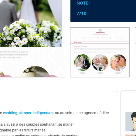
NOTE :
7/10
DER
de
wedding planner indépendant
ou au sein d’une agence dédiée
is aussi à des couples souhaitant se marier
ignable par les futurs mariés
ste pour mettre en valeur les visuels de mariage