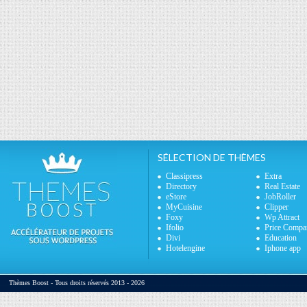
SÉLECTION DE THÈMES
Classipress
Extra
Directory
Real Estate
eStore
JobRoller
MyCuisine
Clipper
Foxy
Wp Attract
Ifolio
Price Compa
Divi
Education
Hotelengine
Iphone app
Thèmes Boost - Tous droits réservés 2013 - 2026