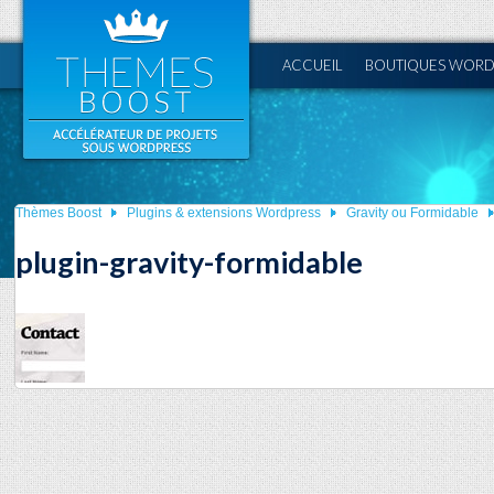
ACCUEIL
BOUTIQUES WORD
Thèmes Boost
Plugins & extensions Wordpress
Gravity ou Formidable
plugin-gravity-formidable