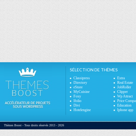
SÉLECTION DE THÈMES
Classipress
Extra
Directory
Real Estate
eStore
JobRoller
MyCuisine
Clipper
Foxy
Wp Attract
Ifolio
Price Compa
Divi
Education
Hotelengine
Iphone app
Thèmes Boost - Tous droits réservés 2013 - 2026