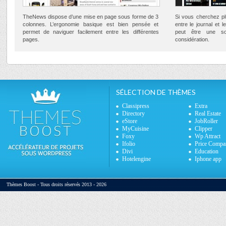
TheNews dispose d’une mise en page sous forme de 3
Si vous cherchez pl
colonnes. L’ergonomie basique est bien pensée et
entre le journal et 
permet de naviguer facilement entre les différentes
peut être une so
pages.
considération.
SÉLECTION DE THÈMES
Classipress
Extra
Directory
Real Estate
eStore
JobRoller
MyCuisine
Clipper
Foxy
Wp Attract
Ifolio
Price Compa
Divi
Education
Hotelengine
Iphone app
Thèmes Boost - Tous droits réservés 2013 - 2026