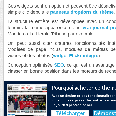
Ces widgets sont en option et peuvent être désacti
simple clic depuis le
panneau d’options du thème
.
La structure entière est développée avec un conce
fournira la même apparence qu’un
vrai journal pr
Monde ou Le Herald Tribune par exemple.
On peut aussi citer d’autres fonctionnalités int
Modèles de page inclus, modules de médias perm
vidéos et des photos (
widget Flickr intégré
).
Conception optimisée
SEO
, ce qui est un avantage
classer en bonne position dans les moteurs de rech
Pourquoi acheter ce thème
Avec un design et des fonctionnalités 
vous pourrez présenter votre conten
un journal professionnel
Télécharger
Démonst