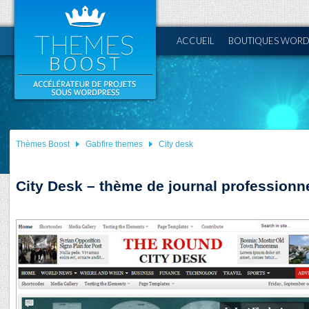
ACCUEIL
BOUTIQUES WORD
Thèmes Boost
Gabfire themes
City desk
City Desk – thème de journal profession