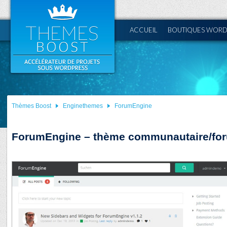
ACCUEIL
BOUTIQUES WORD
Thèmes Boost
Enginethemes
ForumEngine
ForumEngine – thème communautaire/fo