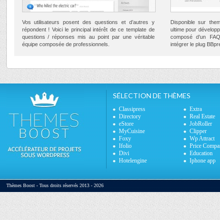
Vos utilisateurs posent des questions et d’autres y
Disponible sur them
répondent ! Voici le principal intérêt de ce template de
ultime pour développ
questions / réponses mis au point par une véritable
composé d’un FAQ 
équipe composée de professionnels.
intégrer le plug BBp
SÉLECTION DE THÈMES
Classipress
Extra
Directory
Real Estate
eStore
JobRoller
MyCuisine
Clipper
Foxy
Wp Attract
Ifolio
Price Compa
Divi
Education
Hotelengine
Iphone app
Thèmes Boost - Tous droits réservés 2013 - 2026