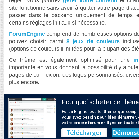
régler. Vous pourrez
gérer votre contenu
et chang
site fonctionne sans avoir à quitter votre page d’accu
passer dans le backend uniquement de temps e
certains réglages initiaux si nécessaire.
ForumEngine
comprend de nombreuses options de 
pouvez choisir parmi
8 jeux de couleurs
incluse
(options de couleurs illimitées pour la plupart des é
Ce thème est également optimisé pour une
in
importante en vous donnant la possibilité d’y ajoute
pages de connexion, des logos personnalisés, divers
plus encore.
Pourquoi acheter ce thème
ForumEngine est le thème qui compr
vous avez besoin pour bien démarrer, 
votre propre forum en ligne en toute s
Télécharger
Démonst