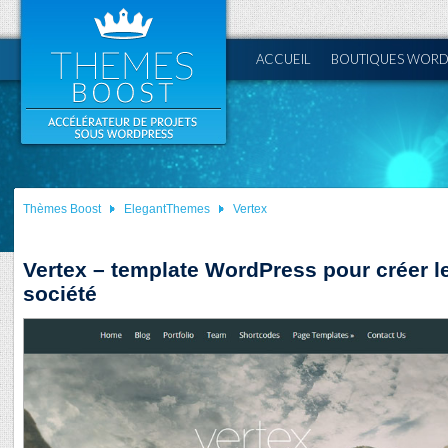
ACCUEIL
BOUTIQUES WORD
Thèmes Boost
ElegantThemes
Vertex
Vertex – template WordPress pour créer le
société