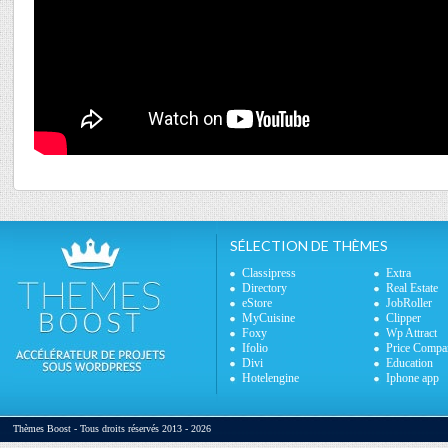
SÉLECTION DE THÈMES
Classipress
Extra
Directory
Real Estate
eStore
JobRoller
MyCuisine
Clipper
Foxy
Wp Attract
Ifolio
Price Compa
Divi
Education
Hotelengine
Iphone app
Thèmes Boost - Tous droits réservés 2013 - 2026