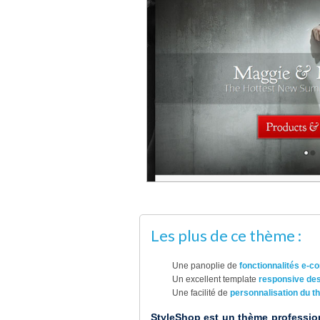
Les plus de ce thème :
Une panoplie de
fonctionnalités e-
Un excellent template
responsive des
Une facilité de
personnalisation du 
StyleShop est un thème profession