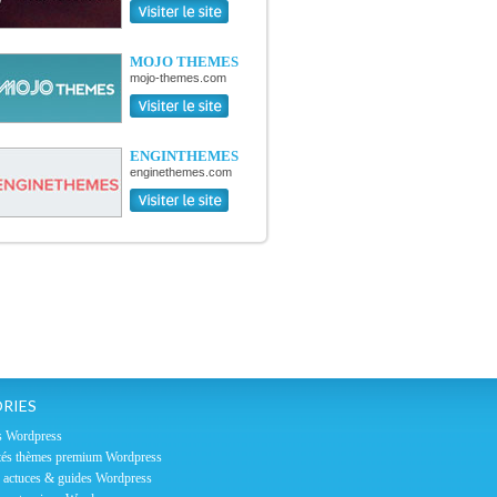
MOJO THEMES
mojo-themes.com
ENGINTHEMES
enginethemes.com
RIES
s Wordpress
és thèmes premium Wordpress
, actuces & guides Wordpress