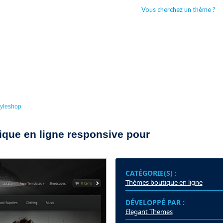
Vous cherchez un thème ?
CCUEIL
BOUTIQUES WORDPRESS
TYPES DE THÈMES WORDPRESS
tyleshop
ique en ligne responsive pour
CATÉGORIE(S) :
Thèmes boutique en ligne
DÉVELOPPÉ PAR :
Elegant Themes