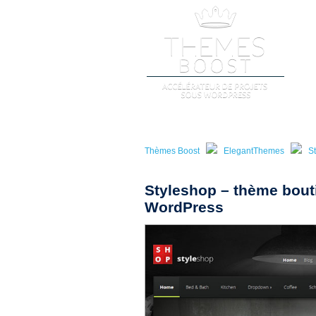
A
Thèmes Boost
ElegantThemes
S
Styleshop – thème bout
WordPress