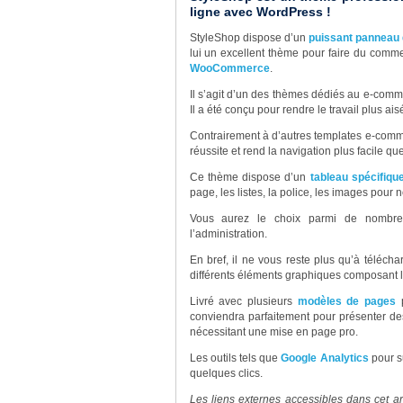
ligne avec WordPress !
StyleShop dispose d’un
puissant panneau 
lui un excellent thème pour faire du comme
WooCommerce
.
Il s’agit d’un des thèmes dédiés au e-com
Il a été conçu pour rendre le travail plus a
Contrairement à d’autres templates e-comme
réussite et rend la navigation plus facile q
Ce thème dispose d’un
tableau spécifiqu
page, les listes, la police, les images pour n
Vous aurez le choix parmi de nombr
l’administration.
En bref, il ne vous reste plus qu’à téléch
différents éléments graphiques composant le 
Livré avec plusieurs
modèles de pages
p
conviendra parfaitement pour présenter de
nécessitant une mise en page pro.
Les outils tels que
Google Analytics
pour su
quelques clics.
Les liens externes accessibles dans cet ar