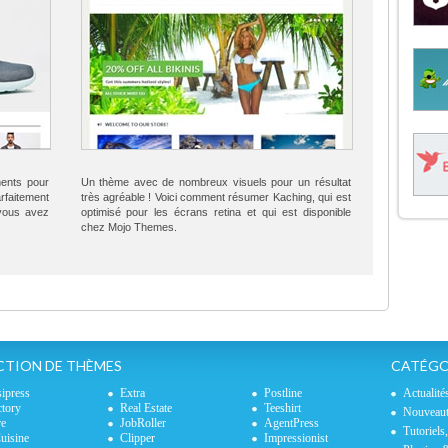
ents pour
Un thème avec de nombreux visuels pour un résultat
faitement
très agréable ! Voici comment résumer Kaching, qui est
 vous avez
optimisé pour les écrans retina et qui est disponible
chez Mojo Themes.
CTION DE THÈMES
CATÉGO
sipress
Extra
Postline
Actualité
ctory
Real Estate
Teeshirt
Nouveaut
re
JobRoller
AgentPress
Tutoriels
isine
Clipper
Impressionist