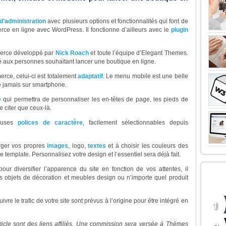
d’administration
avec plusieurs options et fonctionnalités qui font de
rce en ligne avec WordPress. Il fonctionne d’ailleurs avec le
plugin
merce développé par
Nick Roach
et toute l’équipe d’Elegant Themes.
isé aux personnes souhaitant lancer une boutique en ligne.
rce, celui-ci est totalement
adaptatif
. Le menu mobile est une belle
ue jamais sur smartphone.
e
qui permettra de personnaliser les en-têtes de page, les pieds de
e citer que ceux-là.
euses
polices de caractère
, facilement sélectionnables depuis
arger vos propres
images
, logo,
textes
et à choisir les couleurs des
template. Personnalisez votre design et l’essentiel sera déjà fait.
our diversifier l’apparence du site en fonction de vos attentes, il
LE 
s objets de décoration et meubles design ou n’importe quel produit
BOU
ivre le trafic de votre site sont prévus à l’origine pour être intégré en
ticle sont des liens affiliés. Une commission sera versée à Thèmes