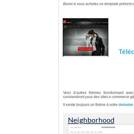
Boost si vous achetez un template présent d
Pourqu
StyleShop
commerce 
manière tr
Téléc
D’autres templates e-com
Voici d’autres thèmes fonctionnant ave
conviendront pour des sites e-commerce géné
Il existe toujours un thème à votre
domaine d
Neighborhood