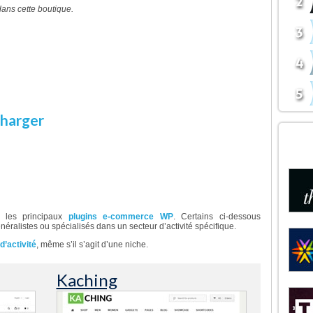
ans cette boutique.
oi acheter ce thème ?
 est un thème bien adapté pour les sites e-
luxueux. Il présentera vos produits d’une
ès élégante et minimaliste avec efficacité
harger
Démonstration
DÉC
BOU
merce pour WordPress
c les principaux
plugins e-commerce WP
. Certains ci-dessous
ralistes ou spécialisés dans un secteur d’activité spécifique.
’activité
, même s’il s’agit d’une niche.
Kaching