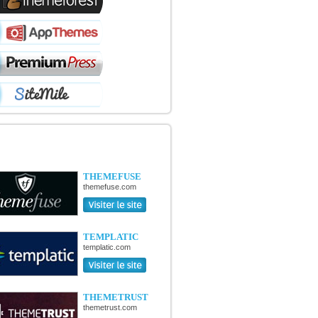
OUVERTE DE NOUVELLES
TIQUES
THEMEFUSE
themefuse.com
TEMPLATIC
templatic.com
THEMETRUST
themetrust.com