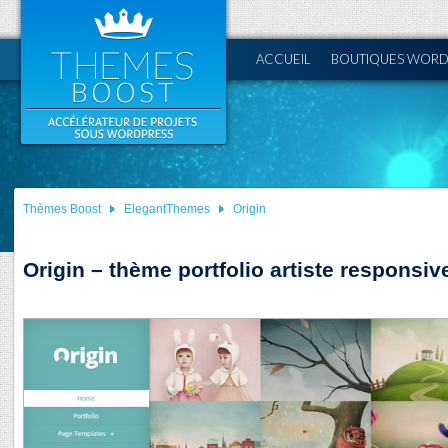
ACCUEIL
BOUTIQUES WORD
Thèmes Boost
ElegantThemes
Origin
Origin – thème portfolio artiste responsi