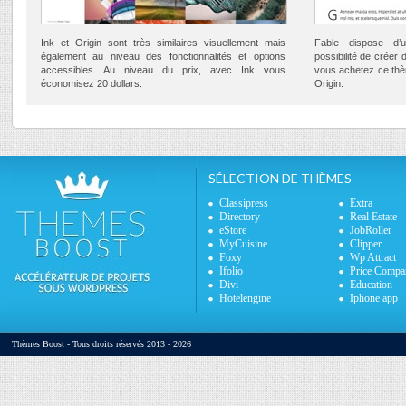
Ink et Origin sont très similaires visuellement mais
Fable dispose d’u
également au niveau des fonctionnalités et options
possibilité de créer 
accessibles. Au niveau du prix, avec Ink vous
vous achetez ce thèm
économisez 20 dollars.
Origin.
SÉLECTION DE THÈMES
Classipress
Extra
Directory
Real Estate
eStore
JobRoller
MyCuisine
Clipper
Foxy
Wp Attract
Ifolio
Price Compa
Divi
Education
Hotelengine
Iphone app
Thèmes Boost - Tous droits réservés 2013 - 2026