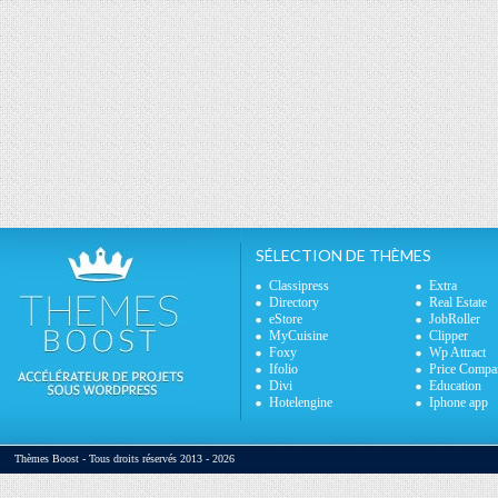
SÉLECTION DE THÈMES
Classipress
Extra
Directory
Real Estate
eStore
JobRoller
MyCuisine
Clipper
Foxy
Wp Attract
Ifolio
Price Compa
Divi
Education
Hotelengine
Iphone app
Thèmes Boost - Tous droits réservés 2013 - 2026