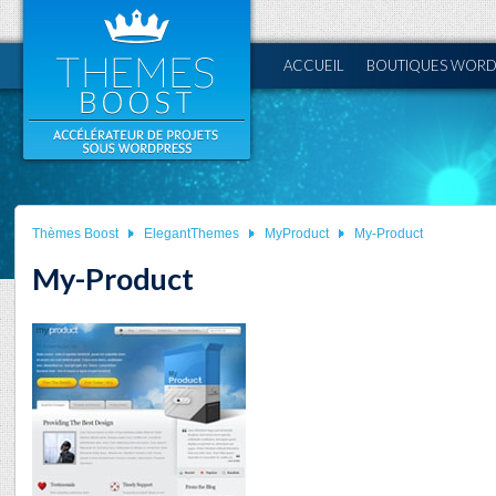
ACCUEIL
BOUTIQUES WORD
Thèmes Boost
ElegantThemes
MyProduct
My-Product
My-Product