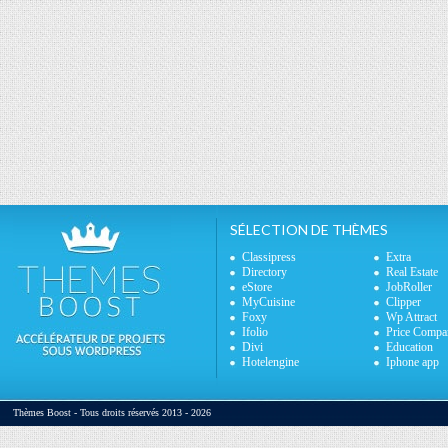
SÉLECTION DE THÈMES
Classipress
Extra
Directory
Real Estate
eStore
JobRoller
MyCuisine
Clipper
Foxy
Wp Attract
Ifolio
Price Compa
Divi
Education
Hotelengine
Iphone app
Thèmes Boost - Tous droits réservés 2013 - 2026