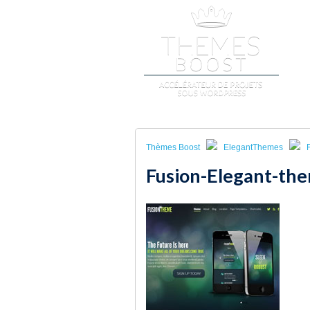
A
Thèmes Boost
ElegantThemes
Fusion-Elegant-th