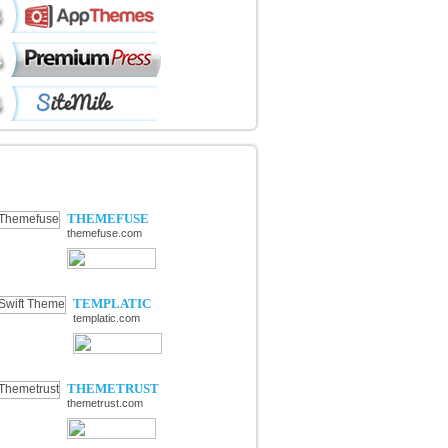
ÉCOUVERTE DE NOUVELLES
OUTIQUES
THEMEFUSE
themefuse.com
TEMPLATIC
templatic.com
THEMETRUST
themetrust.com