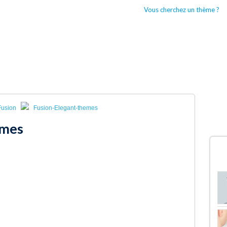
Vous cherchez un thème ?
CCUEIL
BOUTIQUES WORDPRESS
TYPES DE THÈMES WORDPRESS
Fusion
Fusion-Elegant-themes
emes
D