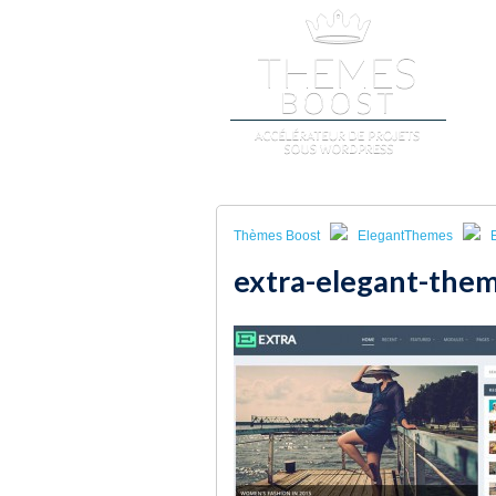
A
Thèmes Boost
ElegantThemes
extra-elegant-the