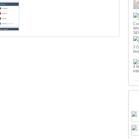
Com
Wor
SE
3 O
blo
4 f
int
LE
B