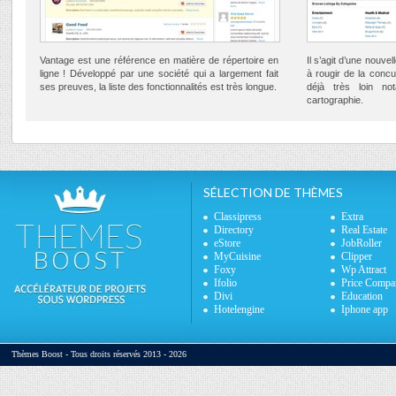
Vantage est une référence en matière de répertoire en
Il s’agit d’une nouve
ligne ! Développé par une société qui a largement fait
à rougir de la conc
ses preuves, la liste des fonctionnalités est très longue.
déjà très loin n
cartographie.
SÉLECTION DE THÈMES
Classipress
Extra
Directory
Real Estate
eStore
JobRoller
MyCuisine
Clipper
Foxy
Wp Attract
Ifolio
Price Compa
Divi
Education
Hotelengine
Iphone app
Thèmes Boost - Tous droits réservés 2013 - 2026