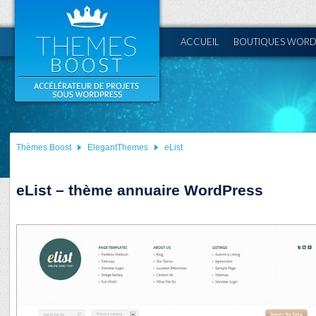
ACCUEIL
BOUTIQUES WORD
Thèmes Boost
ElegantThemes
eList
eList – thème annuaire WordPress