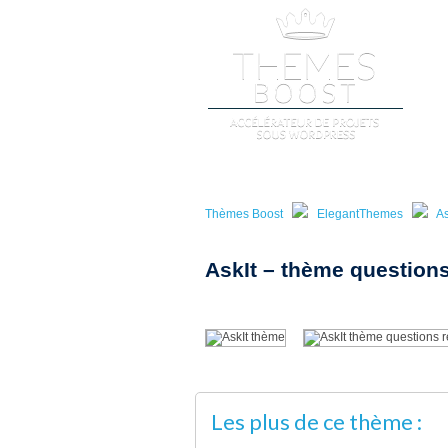
A
Thèmes Boost
ElegantThemes
As
AskIt – thème question
Les plus de ce thème :