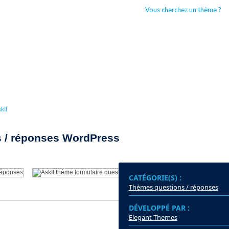
Vous cherchez un thème ?
CCUEIL
BOUTIQUES WORDPRESS
TYPES DE THÈMES WORDPRESS
kIt
s / réponses WordPress
CATÉGORIE(S) :
Thèmes questions / réponses
DÉVELOPPÉ PAR :
DER
Elegant Themes