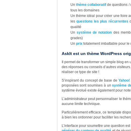
Un
thème collaboratif
de questions / 
tous les domaines
Un thème idéal pour créer une foire 
les
questions les plus récurrentes
d
qualité
Un
système de notation
des membres
grades)
Un
prix
totalement imbattable pour le 
AskIt est un thème WordPress origi
Il permet de transformer un simple blog en u
des réponses ou conseils d’autres visiteurs.
réaliser ce type de site !
S’inspirant du concept de base de
Yahoo!
proposées sont soumises à un
système de
système évolué existe également pour noter 
L’administrateur peut personnaliser le thè
aucune limite technique.
Particulièrement efficace, ce template dispo
à bien les ordonner pour faciliter les recher
L’interface pour soumettre une question est si
générer du contenu de qualité
et de réussi