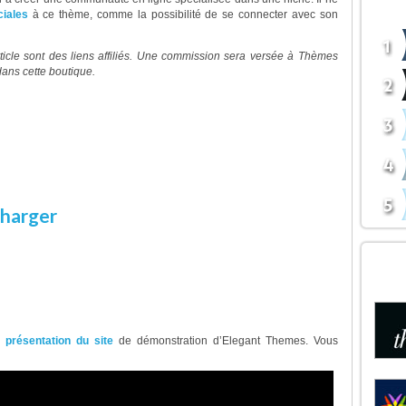
BOU
ciales
à ce thème, comme la possibilité de se connecter avec son
ticle sont des liens affiliés. Une commission sera versée à Thèmes
ans cette boutique.
oi acheter ce thème ?
 est un excellent template pour créer un site
tilisé également pour lancer un système après-
harger
Démonstration
DÉC
BOU
It en anglais
e
présentation du site
de démonstration d’Elegant Themes. Vous