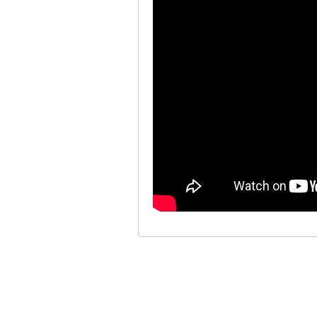
SÉLECTION DE THÈMES
Classipress
Extra
Directory
Real Est
eStore
JobRoll