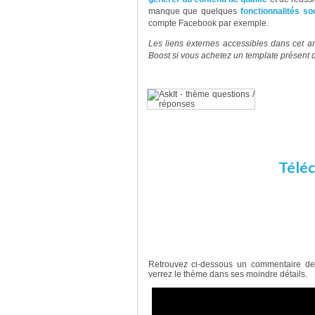
manque que quelques
fonctionnalités so
compte Facebook par exemple.
Les liens externes accessibles dans cet ar
Boost si vous achetez un template présent d
Pourqu
Très complet, AskIt d’Elegant Themes
de questions réponses. Il peut être u
vente (SAV)
Téléc
Vidéo de présentation d’Ask
Retrouvez ci-dessous un commentaire d
verrez le thème dans ses moindre détails.