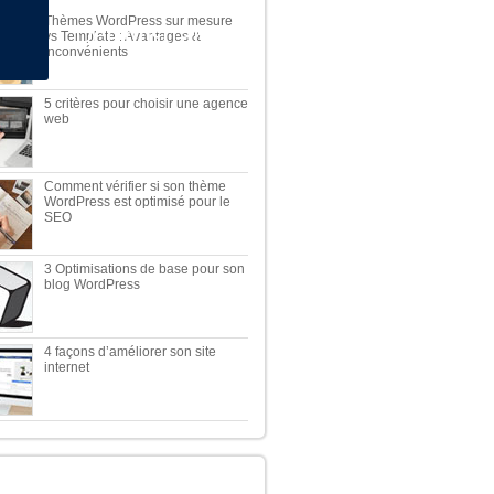
Thèmes WordPress sur mesure
Démonstration
vs Template : Avantages &
Inconvénients
5 critères pour choisir une agence
web
Comment vérifier si son thème
WordPress est optimisé pour le
SEO
3 Optimisations de base pour son
blog WordPress
4 façons d’améliorer son site
internet
TOP 5 DES MEILLEURES