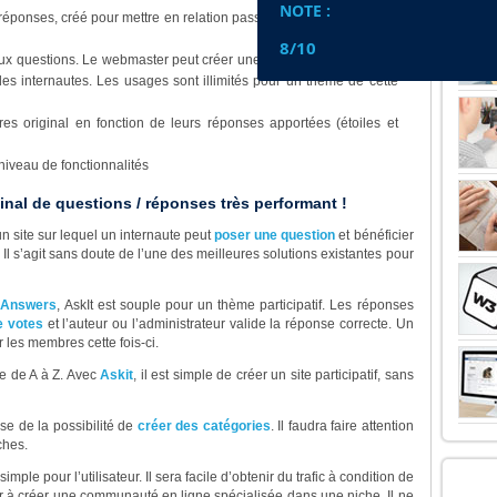
NOTE :
réponses, créé pour mettre en relation passionnés et experts dans
8/10
aux questions. Le webmaster peut créer une FAQ sur mesure, avec
es internautes. Les usages sont illimités pour un thème de cette
 original en fonction de leurs réponses apportées (étoiles et
niveau de fonctionnalités
nal de questions / réponses très performant !
n site sur lequel un internaute peut
poser une question
et bénéficier
 Il s’agit sans doute de l’une des meilleures solutions existantes pour
 Answers
, AskIt est souple pour un thème participatif. Les réponses
 votes
et l’auteur ou l’administrateur valide la réponse correcte. Un
les membres cette fois-ci.
me de A à Z. Avec
Askit
, il est simple de créer un site participatif, sans
se de la possibilité de
créer des catégories
. Il faudra faire attention
ches.
LE 
mple pour l’utilisateur. Il sera facile d’obtenir du trafic à condition de
r à créer une communauté en ligne spécialisée dans une niche. Il ne