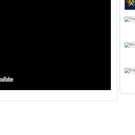
CATÉGORIES
Postline
Actualités Wordpress
ate
Teeshirt
Nouveautés thèmes premium Wordpress
er
AgentPress