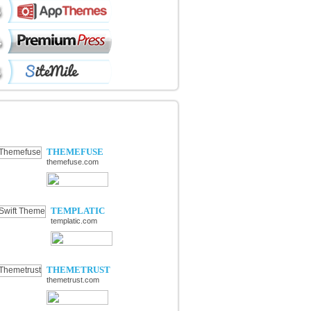
ÉCOUVERTE DE NOUVELLES
OUTIQUES
THEMEFUSE
themefuse.com
TEMPLATIC
templatic.com
THEMETRUST
themetrust.com