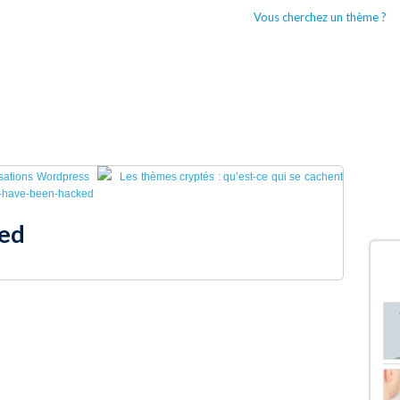
Vous cherchez un thème ?
CCUEIL
BOUTIQUES WORDPRESS
TYPES DE THÈMES WORDPRESS
isations Wordpress
Les thèmes cryptés : qu’est-ce qui se cachent
-have-been-hacked
ed
D