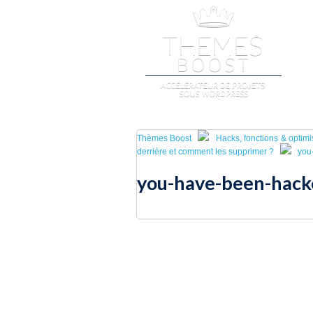
A
Thèmes Boost
Hacks, fonctions & optim
derrière et comment les supprimer ?
you
you-have-been-hack