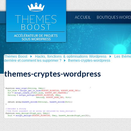
ACCUEIL
BOUTIQUES WORD
Thèmes Boost
Hacks, fonctions & optimisations Wordpress
Les thème
derrière et comment les supprimer ?
themes-cryptes-wordpress
themes-cryptes-wordpress