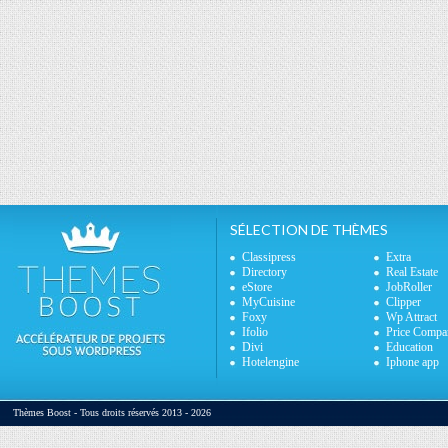
SÉLECTION DE THÈMES
Classipress
Extra
Directory
Real Estate
eStore
JobRoller
MyCuisine
Clipper
Foxy
Wp Attract
Ifolio
Price Compa
Divi
Education
Hotelengine
Iphone app
Thèmes Boost - Tous droits réservés 2013 - 2026