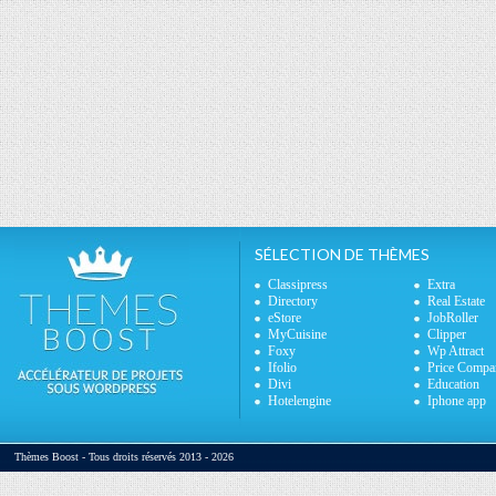
SÉLECTION DE THÈMES
Classipress
Extra
Directory
Real Estate
eStore
JobRoller
MyCuisine
Clipper
Foxy
Wp Attract
Ifolio
Price Compa
Divi
Education
Hotelengine
Iphone app
Thèmes Boost - Tous droits réservés 2013 - 2026