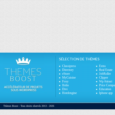
SÉLECTION DE THÈMES
Classipress
Extra
Directory
Real Estate
eStore
JobRoller
MyCuisine
Clipper
Foxy
Wp Attract
Ifolio
Price Compa
Divi
Education
Hotelengine
Iphone app
Thèmes Boost - Tous droits réservés 2013 - 2026