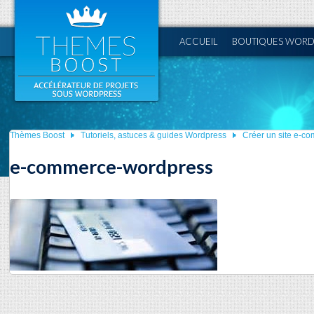
ACCUEIL
BOUTIQUES WORD
Thèmes Boost
Tutoriels, astuces & guides Wordpress
Créer un site e-c
e-commerce-wordpress