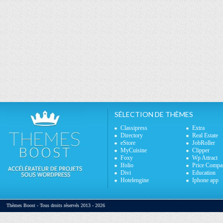
SÉLECTION DE THÈMES
Classipress
Extra
Directory
Real Estate
eStore
JobRoller
MyCuisine
Clipper
Foxy
Wp Attract
Ifolio
Price Compa
Divi
Education
Hotelengine
Iphone app
Thèmes Boost - Tous droits réservés 2013 - 2026