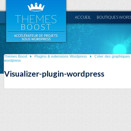
ACCUEIL
BOUTIQUES WORD
Thèmes Boost
Plugins & extensions Wordpress
Créer des graphiques
wordpress
Visualizer-plugin-wordpress