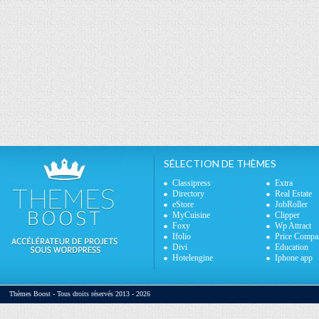
SÉLECTION DE THÈMES
Classipress
Extra
Directory
Real Estate
eStore
JobRoller
MyCuisine
Clipper
Foxy
Wp Attract
Ifolio
Price Compa
Divi
Education
Hotelengine
Iphone app
Thèmes Boost - Tous droits réservés 2013 - 2026