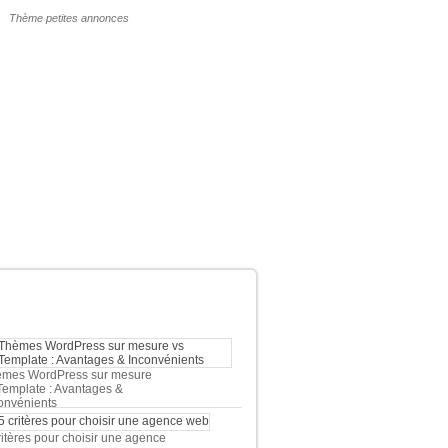
POURQUOI UN THÈME WP PAYANT ?
ERNIERS ARTICLES DU BLOG
mes WordPress sur mesure
Template : Avantages &
onvénients
ritères pour choisir une agence