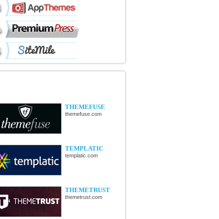
ÉCOUVERTE DE NOUVELLES
OUTIQUES
THEMEFUSE
themefuse.com
TEMPLATIC
templatic.com
THEMETRUST
themetrust.com