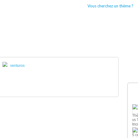
Vous cherchez un thème ?
CCUEIL
BOUTIQUES WORDPRESS
TYPES DE THÈMES WORDPRESS
venturos
D
Thè
vs 
Inc
5 c