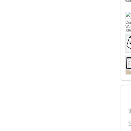
we
Com
Wor
SE
LE
B