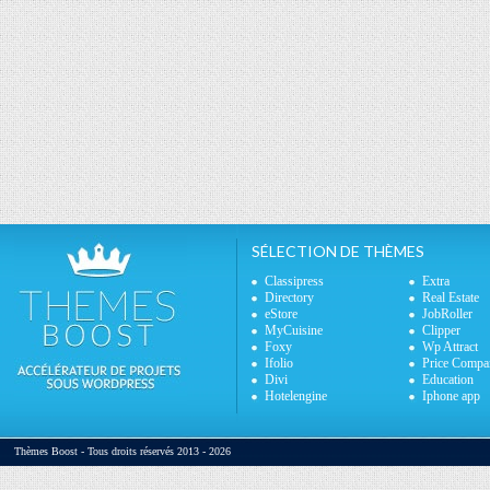
SÉLECTION DE THÈMES
Classipress
Extra
Directory
Real Estate
eStore
JobRoller
MyCuisine
Clipper
Foxy
Wp Attract
Ifolio
Price Compa
Divi
Education
Hotelengine
Iphone app
Thèmes Boost - Tous droits réservés 2013 - 2026