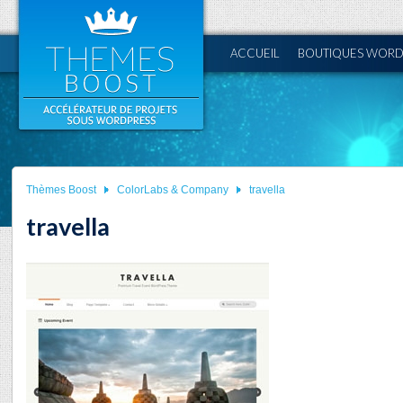
ACCUEIL
BOUTIQUES WORD
Thèmes Boost
ColorLabs & Company
travella
travella