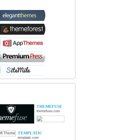
TIQUES WORDPRESS
OUVERTE DE NOUVELLES
TIQUES
THEMEFUSE
themefuse.com
TEMPLATIC
templatic.com