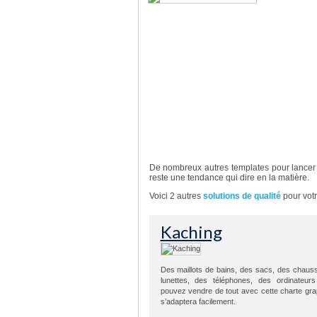
Piazza vous permettra de vend
professionnelle au travers d’une 
vêtements…)
Sélection de 2 autres thè
De nombreux autres templates pour lancer 
reste une tendance qui dire en la matière.
Voici 2 autres
solutions de qualité
pour votr
Kaching
Des maillots de bains, des sacs, des chaus
lunettes, des téléphones, des ordinateu
pouvez vendre de tout avec cette charte gra
s’adaptera facilement.