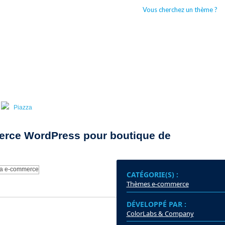
Vous cherchez un thème ?
CCUEIL
BOUTIQUES WORDPRESS
TYPES DE THÈMES WORDPRESS
Piazza
erce WordPress pour boutique de
CATÉGORIE(S) :
Thèmes e-commerce
DÉVELOPPÉ PAR :
DER
ColorLabs & Company