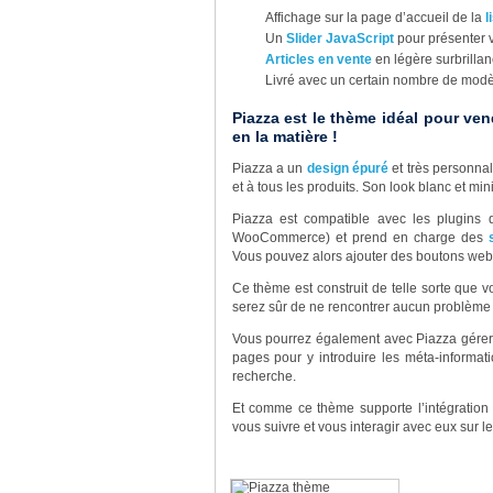
Affichage sur la page d’accueil de la
l
Un
Slider JavaScript
pour présenter v
Articles en vente
en légère surbrillanc
Livré avec un certain nombre de modè
Piazza est le thème idéal pour v
en la matière !
Piazza a un
design épuré
et très personnal
et à tous les produits. Son look blanc et min
Piazza est compatible avec les plugins 
WooCommerce) et prend en charge des
Vous pouvez alors ajouter des boutons web, 
Ce thème est construit de telle sorte que v
serez sûr de ne rencontrer aucun problème 
Vous pourrez également avec Piazza gérer v
pages pour y introduire les méta-informati
recherche.
Et comme ce thème supporte l’intégration
vous suivre et vous interagir avec eux sur l
Pourqu