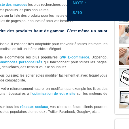
NOTE :
iste des marques
les plus recherchées pour un accès direct.
os produits les plus populaires.
8/10
e sur la liste des produits pour les mettre en valeur.
les de pages pour pourvoir à tous vos besoins.
endre des produits haut de gamme. C’est même un must
isable, il est donc très adaptable pour convenir à toutes les marques
imaliste en fait un thème chic et élégant.
de e-commerce les plus populaires (
WP E-commerce
, Jigoshop,
shortcodes personnalisés
qui fonctionnent pour toutes les pages.
des icônes, des liens si vous le souhaitez.
ous puissiez les éditer et les modifier facilement et avec lequel vous
de compatibilité.
otre référencement naturel en modifiant par exemple les titres des
ons nécessaires à l’
optimisation de votre site
sur les moteurs de
 sur tous les
réseaux sociaux
, vos clients et futurs clients pourront
es plus populaires d’entre eux : Twitter, Facebook, Google+, etc…
LE 
oi acheter ce thème ?