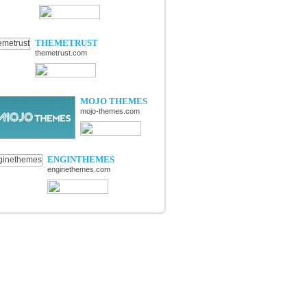
THEMETRUST
themetrust.com
MOJO THEMES
mojo-themes.com
ENGINTHEMES
enginethemes.com
RIES
s Wordpress
és thèmes premium Wordpress
, actuces & guides Wordpress
& extensions Wordpress