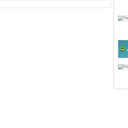
CTION DE THÈMES
CATÉGO
sipress
Extra
Postline
Actualité
ctory
Real Estate
Teeshirt
Nouveaut
re
JobRoller
AgentPress
Tutoriels
isine
Clipper
Impressionist
Plugins 
y
Wp Attract
Morning