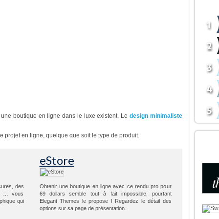
BOU
re tous vos articles de façon vraiment
magnifique boutique luxueuse (cosmétiques,
mes e-commerce
une boutique en ligne dans le luxe existent. Le
design minimaliste
e projet en ligne, quelque que soit le type de produit.
DÉC
BOU
eStore
sures, des
Obtenir une boutique en ligne avec ce rendu pro pour
rs … vous
69 dollars semble tout à fait impossible, pourtant
phique qui
Elegant Themes le propose ! Regardez le détail des
options sur sa page de présentation.