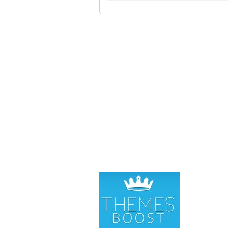
SÉLE
Clas
Dire
eSto
MyCu
Fox