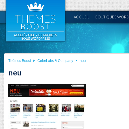
ACCUEIL
BOUTIQUES WORD
Thèmes Boost
ColorLabs & Company
neu
neu