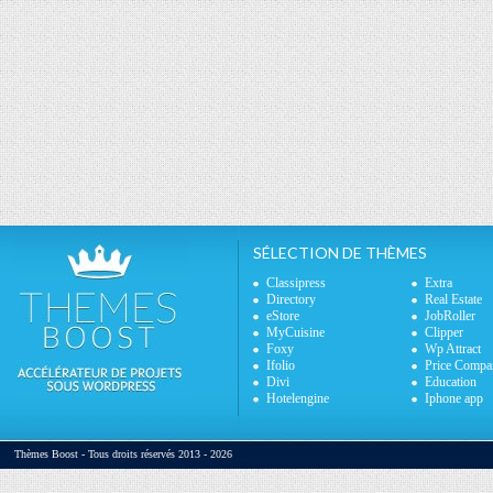
SÉLECTION DE THÈMES
Classipress
Extra
Directory
Real Estate
eStore
JobRoller
MyCuisine
Clipper
Foxy
Wp Attract
Ifolio
Price Compa
Divi
Education
Hotelengine
Iphone app
Thèmes Boost - Tous droits réservés 2013 - 2026