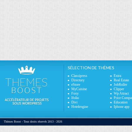
SÉLECTION DE THÈMES
Classipress
Extra
Directory
Real Estate
eStore
JobRoller
MyCuisine
Clipper
Foxy
Wp Attract
Ifolio
Price Compa
Divi
Education
Hotelengine
Iphone app
Thèmes Boost - Tous droits réservés 2013 - 2026