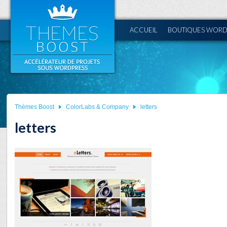
ACCUEIL
BOUTIQUES WORD
Thèmes Boost
ColorLabs & Company
letters
letters