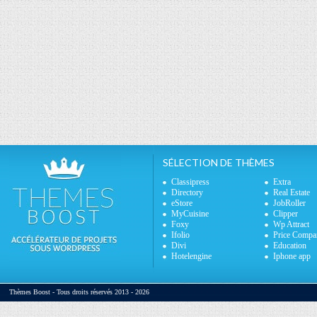
SÉLECTION DE THÈMES
Classipress
Extra
Directory
Real Estate
eStore
JobRoller
MyCuisine
Clipper
Foxy
Wp Attract
Ifolio
Price Compa
Divi
Education
Hotelengine
Iphone app
Thèmes Boost - Tous droits réservés 2013 - 2026