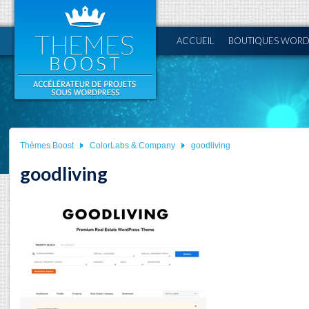
ACCUEIL
BOUTIQUES WORD
Thèmes Boost
ColorLabs & Company
goodliving
goodliving