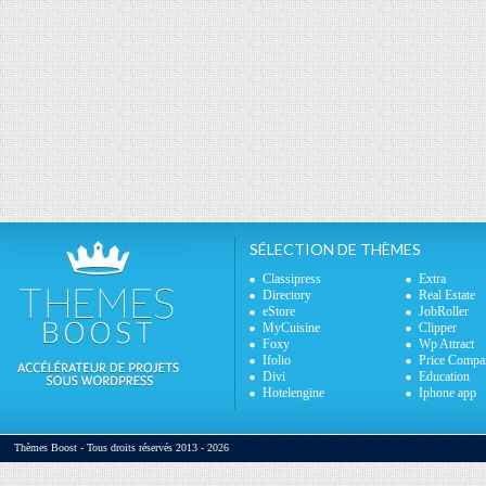
SÉLECTION DE THÈMES
Classipress
Extra
Directory
Real Estate
eStore
JobRoller
MyCuisine
Clipper
Foxy
Wp Attract
Ifolio
Price Compa
Divi
Education
Hotelengine
Iphone app
Thèmes Boost - Tous droits réservés 2013 - 2026