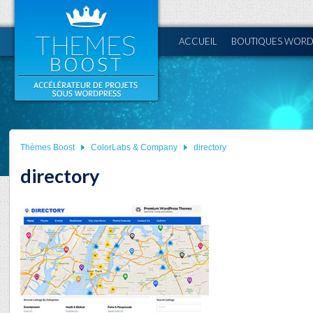
ACCUEIL
BOUTIQUES WORD
Thèmes Boost
ColorLabs & Company
directory
directory