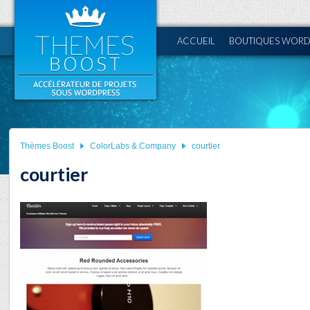
ACCUEIL
BOUTIQUES WORD
Thèmes Boost
ColorLabs & Company
courtier
courtier