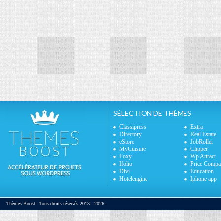
SÉLECTION DE THÈMES
Classipress
Extra
Directory
Real Estate
eStore
JobRoller
MyCuisine
Clipper
Foxy
Wp Attract
Ifolio
Price Compa
Divi
Education
Hotelengine
Iphone app
Thèmes Boost - Tous droits réservés 2013 - 2026