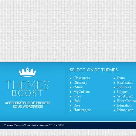
SÉLECTION DE THÈMES
Classipress
Extra
Directory
Real Estate
eStore
JobRoller
MyCuisine
Clipper
Foxy
Wp Attract
Ifolio
Price Compa
Divi
Education
Hotelengine
Iphone app
Thèmes Boost - Tous droits réservés 2013 - 2026