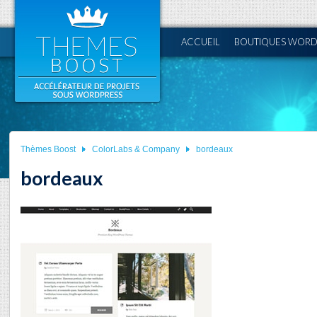
ACCUEIL
BOUTIQUES WORD
Thèmes Boost
ColorLabs & Company
bordeaux
bordeaux