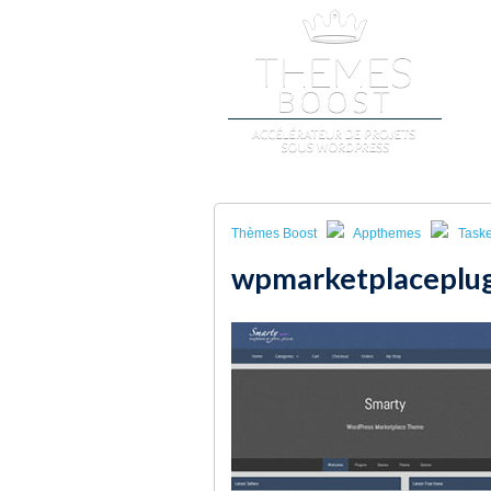
A
Thèmes Boost
Appthemes
Taske
wpmarketplaceplu