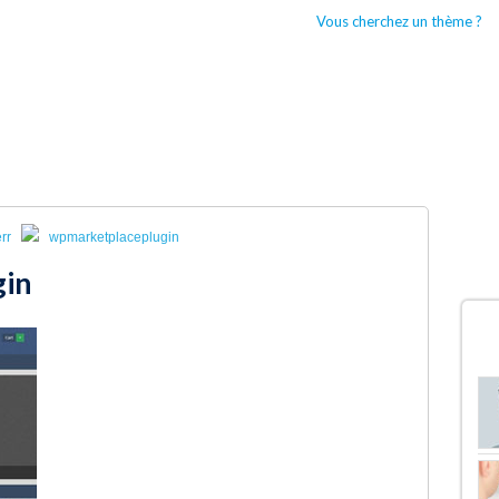
Vous cherchez un thème ?
CCUEIL
BOUTIQUES WORDPRESS
TYPES DE THÈMES WORDPRESS
rr
wpmarketplaceplugin
gin
D