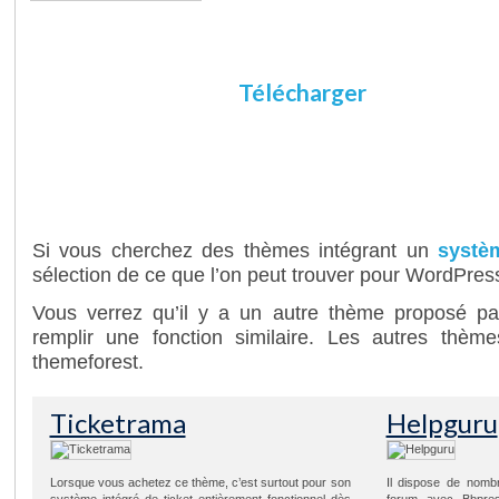
La force de Quality Control réside dans la diversité d’utilisatio
faire ! Si vous avez une idée et les fonctionnalités présentées
lancez-vous !
Télécharger
Démonst
D’autres thèmes de type support client
Si vous cherchez des thèmes intégrant un
systè
sélection de ce que l’on peut trouver pour WordPres
Vous verrez qu’il y a un autre thème proposé p
remplir une fonction similaire. Les autres thème
themeforest.
Ticketrama
Helpguru
Lorsque vous achetez ce thème, c’est surtout pour son
Il dispose de nomb