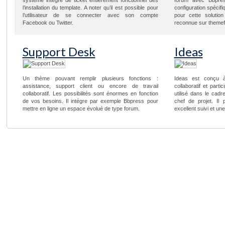
système intégré de ticket entièrement fonctionnel dès
forum avec Bbpres
l’installation du template. A noter qu’il est possible pour
configuration spéci
l’utilisateur de se connecter avec son compte
pour cette solution
Facebook ou Twitter.
reconnue sur themef
Support Desk
Ideas
Un thème pouvant remplir plusieurs fonctions :
Ideas est conçu 
assistance, support client ou encore de travail
collaboratif et parti
collaboratif. Les possibilités sont énormes en fonction
utilisé dans le cadr
de vos besoins. Il intégre par exemple Bbpress pour
chef de projet. Il 
mettre en ligne un espace évolué de type forum.
excellent suivi et une
SÉLECTION DE THÈMES
Classipress
Extra
Postline
Directory
Real Estate
Teeshirt
eStore
JobRoller
AgentPress
MyCuisine
Clipper
Impressionist
Foxy
Wp Attract
Morning
Ifolio
Price Compare
Trailer
Divi
Education
Convertible
Hotelengine
Iphone app
InReview