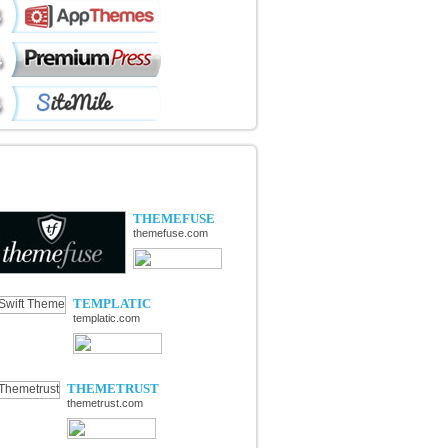
ÉCOUVERTE DE NOUVELLES
OUTIQUES
THEMEFUSE
themefuse.com
TEMPLATIC
templatic.com
THEMETRUST
themetrust.com