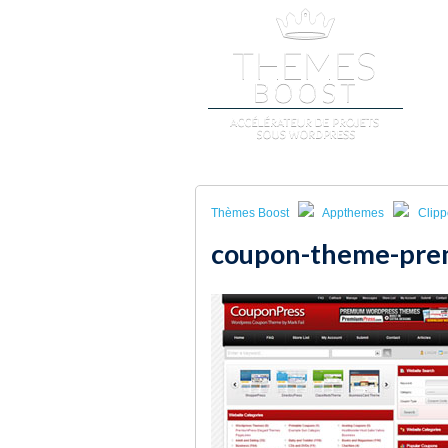
A
Thèmes Boost
Appthemes
Clipp
coupon-theme-pre