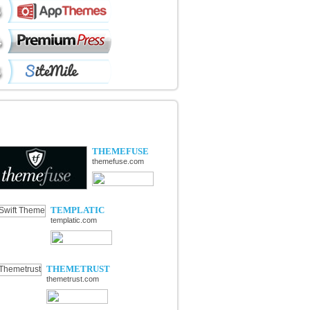
ÉCOUVERTE DE NOUVELLES
OUTIQUES
THEMEFUSE
themefuse.com
TEMPLATIC
templatic.com
THEMETRUST
themetrust.com