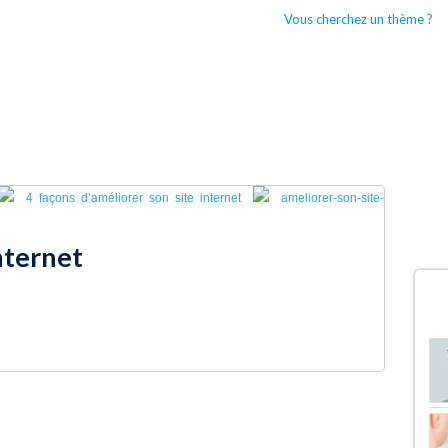
Vous cherchez un thème ?
CCUEIL
BOUTIQUES WORDPRESS
TYPES DE THÈMES WORDPRESS
4 façons d’améliorer son site internet
ameliorer-son-site-
nternet
D